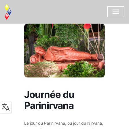
Aller
au
contenu
Journée du
Parinirvana
Le jour du Parinirvana, ou jour du Nirvana,